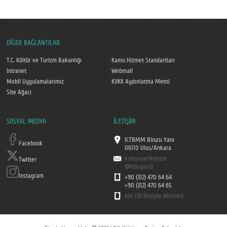
DİĞER BAĞLANTILAR
T.C. Kültür ve Turizm Bakanlığı
Kamu Hizmet Standartları
Intranet
Webmail
Mobil Uygulamalarımız
KVKK Aydınlatma Metni
Site Ağacı
SOSYAL MEDYA
İLETİŞİM
II.TBMM Binası Yanı
Facebook
06110 Ulus/Ankara
kulturvarlikmuze
Twitter
@ktb.gov.tr
Instagram
+90 (312) 470 64 64
+90 (312) 470 64 65
Alo 176 İletişim Merkezi