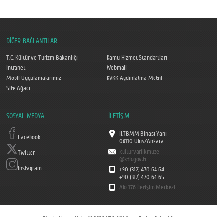
DİĞER BAĞLANTILAR
T.C. Kültür ve Turizm Bakanlığı
Kamu Hizmet Standartları
Intranet
Webmail
Mobil Uygulamalarımız
KVKK Aydınlatma Metni
Site Ağacı
SOSYAL MEDYA
İLETİŞİM
II.TBMM Binası Yanı
Facebook
06110 Ulus/Ankara
kulturvarlikmuze
Twitter
@ktb.gov.tr
Instagram
+90 (312) 470 64 64
+90 (312) 470 64 65
Alo 176 İletişim Merkezi