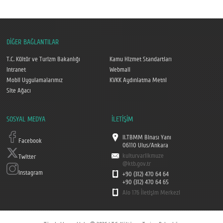
DİĞER BAĞLANTILAR
T.C. Kültür ve Turizm Bakanlığı
Kamu Hizmet Standartları
Intranet
Webmail
Mobil Uygulamalarımız
KVKK Aydınlatma Metni
Site Ağacı
SOSYAL MEDYA
İLETİŞİM
II.TBMM Binası Yanı
Facebook
06110 Ulus/Ankara
kulturvarlikmuze
Twitter
@ktb.gov.tr
Instagram
+90 (312) 470 64 64
+90 (312) 470 64 65
Alo 176 İletişim Merkezi