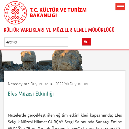
KÜLTÜR VARLIKLARI VE MÜZELER GENEL MÜDÜRLÜĞÜ
Ara
Neredeyim :
Duyurular
2022 Yılı Duyuruları
Efes Müzesi Etkinliği
Müzelerde gerçekleştirilen eğitim etkinlikleri kapsamında; Efes
Selçuk Müzesi Hikmet GÜRÇAY Sergi Salonunda Sanatçı Emine
AKDAĞ'ın "Kuru Yaprak Üzerine İşleme" el sanatları sergisi 09-