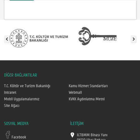
DİĞER BAĞLANTILAR
T.C. Kültür ve Turizm Bakanlığı
Kamu Hizmet Standartları
Intranet
Webmail
Mobil Uygulamalarımız
KVKK Aydınlatma Metni
Site Ağacı
SOSYAL MEDYA
İLETİŞİM
II.TBMM Binası Yanı
Facebook