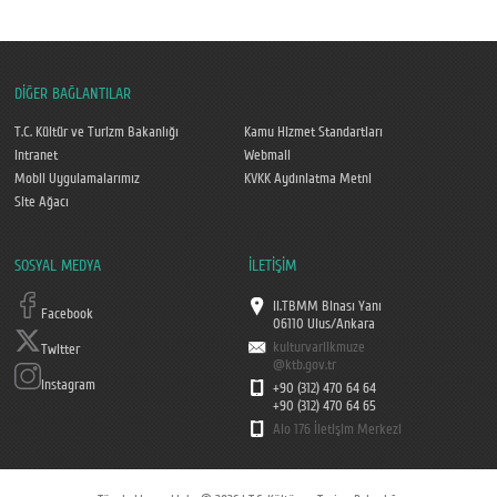
DİĞER BAĞLANTILAR
T.C. Kültür ve Turizm Bakanlığı
Kamu Hizmet Standartları
Intranet
Webmail
Mobil Uygulamalarımız
KVKK Aydınlatma Metni
Site Ağacı
SOSYAL MEDYA
İLETİŞİM
II.TBMM Binası Yanı
Facebook
06110 Ulus/Ankara
kulturvarlikmuze
Twitter
@ktb.gov.tr
Instagram
+90 (312) 470 64 64
+90 (312) 470 64 65
Alo 176 İletişim Merkezi