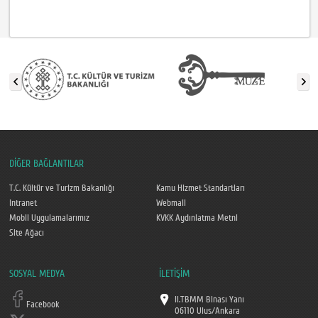
DİĞER BAĞLANTILAR
T.C. Kültür ve Turizm Bakanlığı
Kamu Hizmet Standartları
Intranet
Webmail
Mobil Uygulamalarımız
KVKK Aydınlatma Metni
Site Ağacı
SOSYAL MEDYA
İLETİŞİM
II.TBMM Binası Yanı
Facebook
06110 Ulus/Ankara