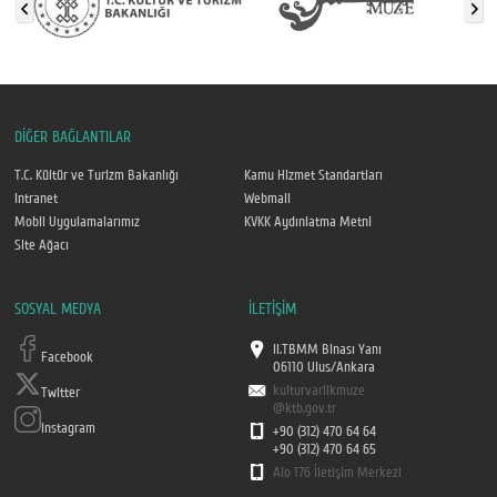
DİĞER BAĞLANTILAR
T.C. Kültür ve Turizm Bakanlığı
Kamu Hizmet Standartları
Intranet
Webmail
Mobil Uygulamalarımız
KVKK Aydınlatma Metni
Site Ağacı
SOSYAL MEDYA
İLETİŞİM
II.TBMM Binası Yanı
Facebook
06110 Ulus/Ankara
kulturvarlikmuze
Twitter
@ktb.gov.tr
Instagram
+90 (312) 470 64 64
+90 (312) 470 64 65
Alo 176 İletişim Merkezi