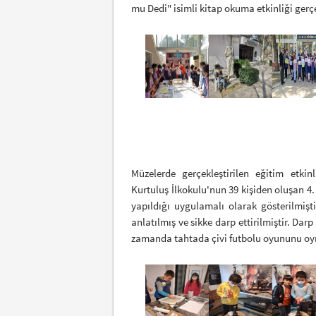
mu Dedi" isimli kitap okuma etkinliği gerçe
Müzelerde gerçekleştirilen eğitim etki
Kurtuluş İlkokulu'nun 39 kişiden oluşan 4.
yapıldığı uygulamalı olarak gösterilmiştir
anlatılmış ve sikke darp ettirilmiştir. Darp
zamanda tahtada çivi futbolu oyununu oy