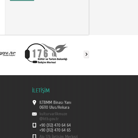
İLETİŞİM
II.TBMM Binası Yanı
06110 Ulus/Ankara
kulturvarlikmuze
@ktb.gov.tr
+90 (312) 470 64 64
+90 (312) 470 64 65
Alo 176 İletişim Merkezi