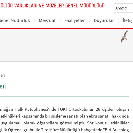
KÜLTÜR VARLIKLARI VE MÜZELER GENEL MÜDÜRLÜĞÜ
Genel Müdürlük
Mevzuat
Faaliyetler
Duyurular
İleti
arı
eri
Armağan Halk Kütüphanesi'nde TOKİ Ortaokulunun 26 kişiden oluşan
etkinlikleri kapsamında bir süsleme sanatı olan ebru sanatı hakkında
 uygulamalı olarak öğrencilere gösterilmiştir. Söz konusu etkinlikler
şilik Öğrenci grubu ile Tire Müze Müdürlüğü bahçesinde "Biri Arkeolog