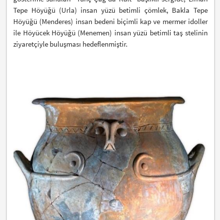
Tepe Höyüğü (Urla) insan yüzü betimli çömlek, Bakla Tepe
Höyüğü (Menderes) insan bedeni biçimli kap ve mermer idoller
ile Höyücek Höyüğü (Menemen) insan yüzü betimli taş stelinin
ziyaretçiyle buluşması hedeflenmiştir.