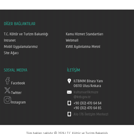
DİĞER BAĞLANTILAR
T.C. Kültür ve Turizm Bakanlığı
Kamu Hizmet Standartları
Intranet
Webmail
Mobil Uygulamalarımız
KVKK Aydınlatma Metni
Site Ağacı
SOSYAL MEDYA
İLETİŞİM
II.TBMM Binası Yanı
Facebook
06110 Ulus/Ankara
kulturvarlikmuze
Twitter
@ktb.gov.tr
Instagram
+90 (312) 470 64 64
+90 (312) 470 64 65
Alo 176 İletişim Merkezi
Tüm hakları saklıdır © 2026 | T.C. Kültür ve Turizm Bakanlığı