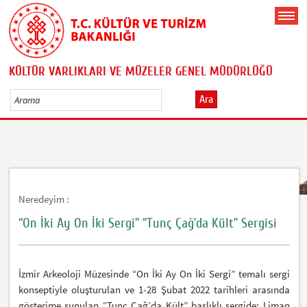
KÜLTÜR VARLIKLARI VE MÜZELER GENEL MÜDÜRLÜĞÜ
Ara
Neredeyim :
“On İki Ay On İki Sergi” “Tunç Çağ’da Kült” Sergisi
İzmir Arkeoloji Müzesinde “On İki Ay On İki Sergi” temalı sergi
konseptiyle oluşturulan ve 1-28 Şubat 2022 tarihleri arasında
gösterime sunulan “Tunç Çağ’da Kült” başlıklı sergide; Liman