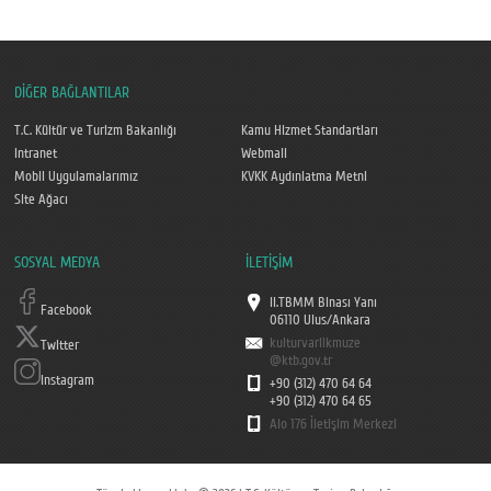
DİĞER BAĞLANTILAR
T.C. Kültür ve Turizm Bakanlığı
Kamu Hizmet Standartları
Intranet
Webmail
Mobil Uygulamalarımız
KVKK Aydınlatma Metni
Site Ağacı
SOSYAL MEDYA
İLETİŞİM
II.TBMM Binası Yanı
Facebook
06110 Ulus/Ankara
kulturvarlikmuze
Twitter
@ktb.gov.tr
Instagram
+90 (312) 470 64 64
+90 (312) 470 64 65
Alo 176 İletişim Merkezi