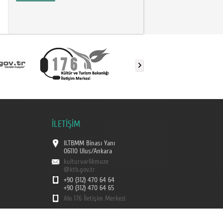
İLETİŞİM
II.TBMM Binası Yanı
06110 Ulus/Ankara
kulturvarlikmuze
@ktb.gov.tr
+90 (312) 470 64 64
+90 (312) 470 64 65
Alo 176 İletişim Merkezi