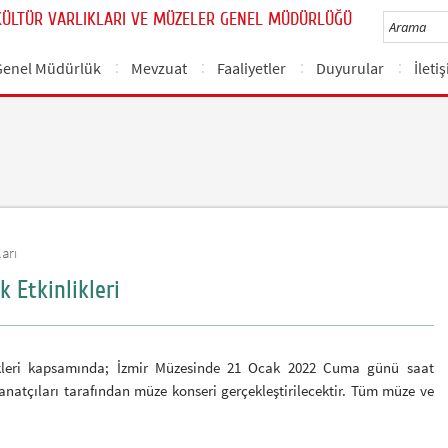
KÜLTÜR VARLIKLARI VE MÜZELER GENEL MÜDÜRLÜĞÜ
Genel Müdürlük
Mevzuat
Faaliyetler
Duyurular
İleti
arı
 Etkinlikleri
likleri kapsamında; İzmir Müzesinde 21 Ocak 2022 Cuma günü saat
sanatçıları tarafından müze konseri gerçekleştirilecektir. Tüm müze ve