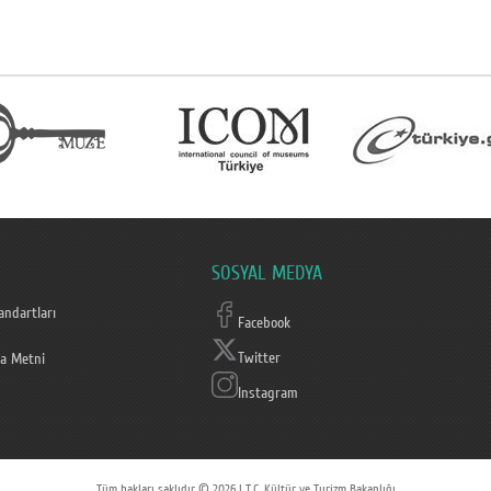
SOSYAL MEDYA
ndartları
Facebook
Twitter
a Metni
Instagram
Tüm hakları saklıdır © 2026 | T.C. Kültür ve Turizm Bakanlığı