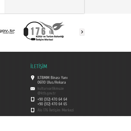
İLETİŞİM
II.TBMM Binası Yanı
06110 Ulus/Ankara
kulturvarlikmuze
@ktb.gov.tr
+90 (312) 470 64 64
+90 (312) 470 64 65
Alo 176 İletişim Merkezi