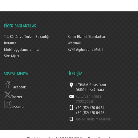
DİĞER BAĞLANTILAR
T.C. Kültür ve Turizm Bakanlığı
Kamu Hizmet Standartları
Intranet
Webmail
Mobil Uygulamalarımız
KVKK Aydınlatma Metni
Site Ağacı
SOSYAL MEDYA
İLETİŞİM
II.TBMM Binası Yanı
Facebook
06110 Ulus/Ankara
kulturvarlikmuze
Twitter
@ktb.gov.tr
Instagram
+90 (312) 470 64 64
+90 (312) 470 64 65
Alo 176 İletişim Merkezi