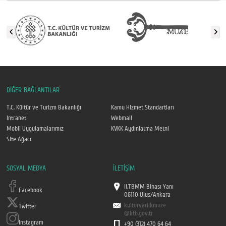
DİĞER BAĞLANTILAR
T.C. Kültür ve Turizm Bakanlığı
Kamu Hizmet Standartları
Intranet
Webmail
Mobil Uygulamalarımız
KVKK Aydınlatma Metni
Site Ağacı
SOSYAL MEDYA
İLETİŞİM
II.TBMM Binası Yanı
Facebook
06110 Ulus/Ankara
kulturvarlikmuze
Twitter
@ktb.gov.tr
Instagram
+90 (312) 470 64 64