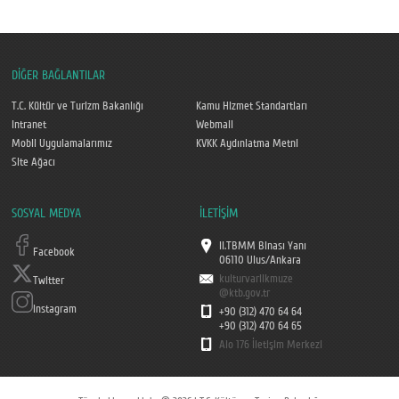
DİĞER BAĞLANTILAR
T.C. Kültür ve Turizm Bakanlığı
Kamu Hizmet Standartları
Intranet
Webmail
Mobil Uygulamalarımız
KVKK Aydınlatma Metni
Site Ağacı
SOSYAL MEDYA
İLETİŞİM
II.TBMM Binası Yanı
Facebook
06110 Ulus/Ankara
kulturvarlikmuze
Twitter
@ktb.gov.tr
Instagram
+90 (312) 470 64 64
+90 (312) 470 64 65
Alo 176 İletişim Merkezi