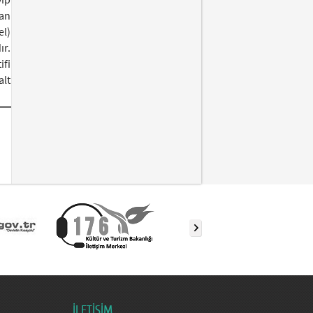
dan
el)
ır.
fi
alt
İLETİŞİM