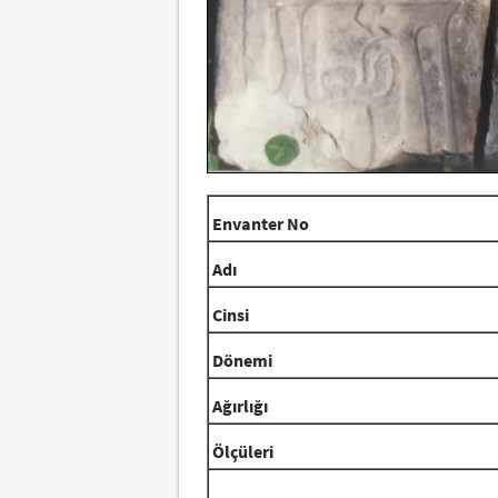
Envanter No
Adı
Cinsi
Dönemi
Ağırlığı
Ölçüleri