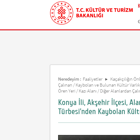
Neredeyim :
Faaliyetler
Kaçakçılığın Önle
Çalınan / Kaybolan ve Bulunan Kültür Varlık
Ören Yeri / Kazı Alanı / Diğer Alanlardan Çal
Konya İli, Akşehir İlçesi, Al
Türbesi’nden Kaybolan Kültü