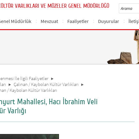
KÜLTÜR VARLIKLARI VE MÜZELER GENEL MÜDÜRLÜĞÜ
Genel Müdürlük
Mevzuat
Faaliyetler
Duyurular
İleti
nmesi İle İlgili Faaliyetler
ları
Çalınan / Kaybolan Kültür Varlıkları
ınan / Kaybolan Kültür Varlıkları
anyurt Mahallesi, Hacı İbrahim Veli
r Varlığı