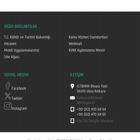
DİĞER BAĞLANTILAR
T.C. Kültür ve Turizm Bakanlığı
Kamu Hizmet Standartları
Intranet
Webmail
Mobil Uygulamalarımız
KVKK Aydınlatma Metni
Site Ağacı
SOSYAL MEDYA
İLETİŞİM
II.TBMM Binası Yanı
Facebook
06110 Ulus/Ankara
kulturvarlikmuze
Twitter
@ktb.gov.tr
Instagram
+90 (312) 470 64 64
+90 (312) 470 64 65
Alo 176 İletişim Merkezi