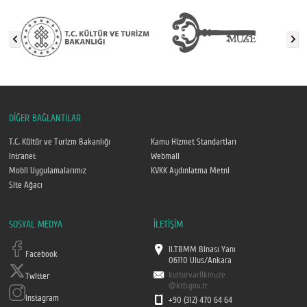
DİĞER BAĞLANTILAR
T.C. Kültür ve Turizm Bakanlığı
Kamu Hizmet Standartları
Intranet
Webmail
Mobil Uygulamalarımız
KVKK Aydınlatma Metni
Site Ağacı
SOSYAL MEDYA
İLETİŞİM
II.TBMM Binası Yanı
Facebook
06110 Ulus/Ankara
kulturvarlikmuze
Twitter
@ktb.gov.tr
Instagram
+90 (312) 470 64 64