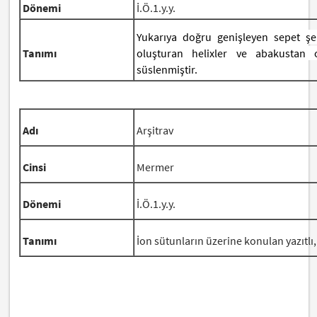
Dönemi
İ.Ö.1.y.y.
Yukarıya doğru genişleyen sepet şekl
Tanımı
oluşturan helixler ve abakustan 
süslenmiştir.
Adı
Arşitrav
Cinsi
Mermer
Dönemi
İ.Ö.1.y.y.
Tanımı
İon sütunların üzerine konulan yazıtlı,