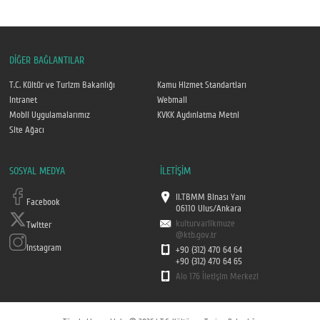
DİĞER BAĞLANTILAR
T.C. Kültür ve Turizm Bakanlığı
Kamu Hizmet Standartları
Intranet
Webmail
Mobil Uygulamalarımız
KVKK Aydınlatma Metni
Site Ağacı
SOSYAL MEDYA
İLETİŞİM
II.TBMM Binası Yanı
Facebook
06110 Ulus/Ankara
kulturvarlikmuze
Twitter
@ktb.gov.tr
Instagram
+90 (312) 470 64 64
+90 (312) 470 64 65
Alo 176 İletişim Merkezi