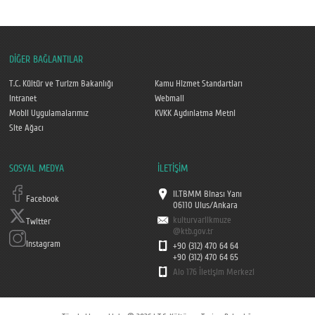
DİĞER BAĞLANTILAR
T.C. Kültür ve Turizm Bakanlığı
Kamu Hizmet Standartları
Intranet
Webmail
Mobil Uygulamalarımız
KVKK Aydınlatma Metni
Site Ağacı
SOSYAL MEDYA
İLETİŞİM
II.TBMM Binası Yanı
Facebook
06110 Ulus/Ankara
kulturvarlikmuze
Twitter
@ktb.gov.tr
Instagram
+90 (312) 470 64 64
+90 (312) 470 64 65
Alo 176 İletişim Merkezi