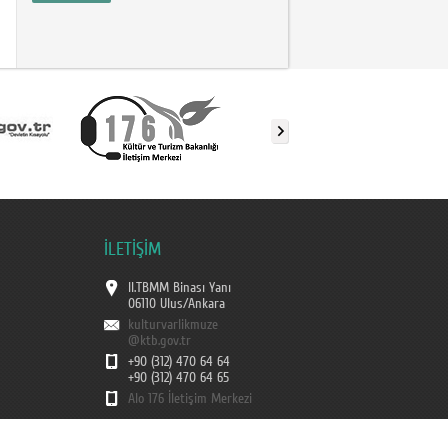
İLETİŞİM
II.TBMM Binası Yanı
06110 Ulus/Ankara
kulturvarlikmuze
@ktb.gov.tr
+90 (312) 470 64 64
+90 (312) 470 64 65
Alo 176 İletişim Merkezi