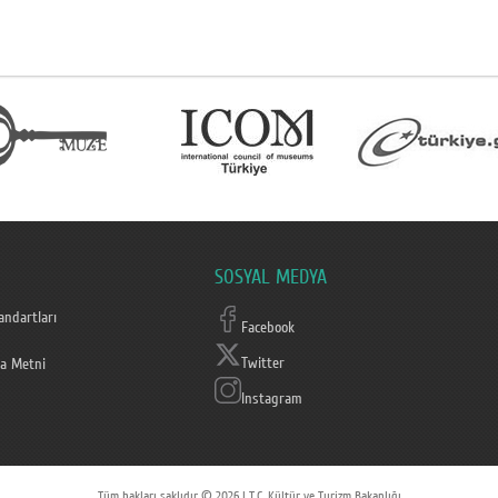
SOSYAL MEDYA
ndartları
Facebook
Twitter
a Metni
Instagram
Tüm hakları saklıdır © 2026 | T.C. Kültür ve Turizm Bakanlığı