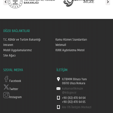
DİĞER BAĞLANTILAR
T.C. Kültür ve Turizm Bakanlığı
Kamu Hizmet Standartları
Intranet
Webmail
Mobil Uygulamalarımız
KVKK Aydınlatma Metni
Site Ağacı
SOSYAL MEDYA
İLETİŞİM
II.TBMM Binası Yanı
Facebook
06110 Ulus/Ankara
kulturvarlikmuze
Twitter
@ktb.gov.tr
Instagram
+90 (312) 470 64 64
+90 (312) 470 64 65
Alo 176 İletişim Merkezi