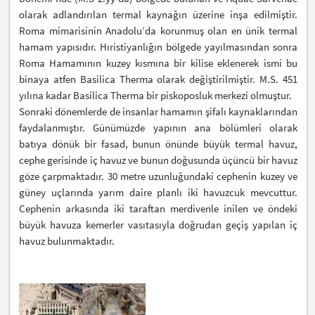
olarak adlandırılan termal kaynağın üzerine inşa edilmiştir.
Roma mimarisinin Anadolu’da korunmuş olan en ünik termal
hamam yapısıdır. Hıristiyanlığın bölgede yayılmasından sonra
Roma Hamamının kuzey kısmına bir kilise eklenerek ismi bu
binaya atfen Basilica Therma olarak değiştirilmiştir. M.S. 451
yılına kadar Basilica Therma bir piskoposluk merkezi olmuştur.
Sonraki dönemlerde de insanlar hamamın şifalı kaynaklarından
faydalanmıştır. Günümüzde yapının ana bölümleri olarak
batıya dönük bir fasad, bunun önünde büyük termal havuz,
cephe gerisinde iç havuz ve bunun doğusunda üçüncü bir havuz
göze çarpmaktadır. 30 metre uzunluğundaki cephenin kuzey ve
güney uçlarında yarım daire planlı iki havuzcuk mevcuttur.
Cephenin arkasında iki taraftan merdivenle inilen ve öndeki
büyük havuza kemerler vasıtasıyla doğrudan geçiş yapılan iç
havuz bulunmaktadır.