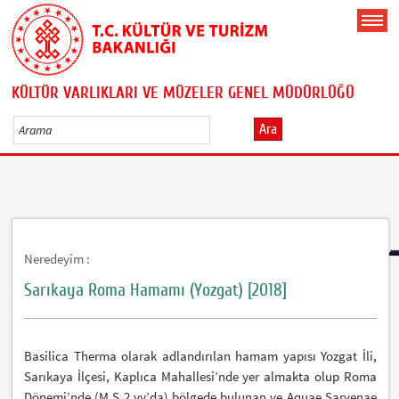
KÜLTÜR VARLIKLARI VE MÜZELER GENEL MÜDÜRLÜĞÜ
Ara
Neredeyim :
Sarıkaya Roma Hamamı (Yozgat) [2018]
Basilica Therma olarak adlandırılan hamam yapısı Yozgat İli,
Sarıkaya İlçesi, Kaplıca Mahallesi’nde yer almakta olup Roma
Dönemi’nde (M.S 2.yy’da) bölgede bulunan ve Aquae Sarvenae