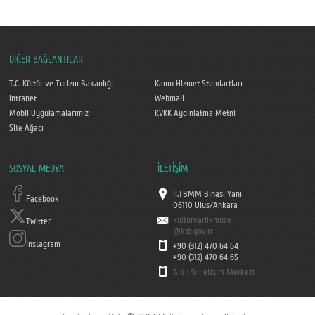
DİĞER BAĞLANTILAR
T.C. Kültür ve Turizm Bakanlığı
Kamu Hizmet Standartları
Intranet
Webmail
Mobil Uygulamalarımız
KVKK Aydınlatma Metni
Site Ağacı
SOSYAL MEDYA
İLETİŞİM
II.TBMM Binası Yanı
Facebook
06110 Ulus/Ankara
kulturvarlikmuze
Twitter
@ktb.gov.tr
Instagram
+90 (312) 470 64 64
+90 (312) 470 64 65
Alo 176 İletişim Merkezi