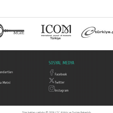
SOSYAL MEDYA
ndartları
Facebook
Twitter
a Metni
Instagram
Tüm hakları saklıdır © 2026 | T.C. Kültür ve Turizm Bakanlığı