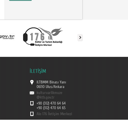
İLETİŞİM
II.TBMM Binası Yanı
06110 Ulus/Ankara
kulturvarlikmuze
@ktb.gov.tr
+90 (312) 470 64 64
+90 (312) 470 64 65
Alo 176 İletişim Merkezi