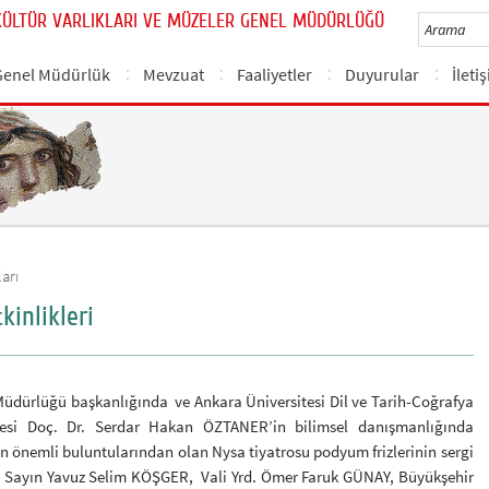
KÜLTÜR VARLIKLARI VE MÜZELER GENEL MÜDÜRLÜĞÜ
Genel Müdürlük
Mevzuat
Faaliyetler
Duyurular
İleti
arı
inlikleri
 Müdürlüğü başkanlığında ve Ankara Üniversitesi Dil ve Tarih-Coğrafya
yesi Doç. Dr. Serdar Hakan ÖZTANER’in bilimsel danışmanlığında
nın önemli buluntularından olan Nysa tiyatrosu podyum frizlerinin sergi
isi Sayın Yavuz Selim KÖŞGER, Vali Yrd. Ömer Faruk GÜNAY, Büyükşehir