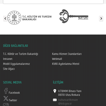
DİĞER BAĞLANTILAR
T.C. Kültür ve Turizm Bakanlığı
Kamu Hizmet Standartları
Intranet
Webmail
Mobil Uygulamalarımız
KVKK Aydınlatma Metni
Site Ağacı
SOSYAL MEDYA
İLETİŞİM
II.TBMM Binası Yanı
Facebook
06110 Ulus/Ankara
kulturvarlikmuze
Twitter
@ktb.gov.tr