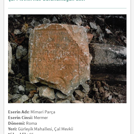
Eserin Adı:
Mimari Parça
Eserin Cinsi:
Mermer
Dönemi:
Roma
Yeri:
Gürleyik Mahallesi, Çal Mevkii