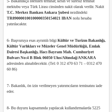
5- Bakanlıkça istenilen teminat; kesin ve süresiz teminat
mektubu veya Türk Lirası cinsinden nakit olarak verilir. Nakit
T.C. Merkez Bankası Ankara Şubesi
nezdindeki
TR890000100100000350154021 IBAN
nolu hesaba
yatırılacaktır.
6- Başvuruya esas ayrıntılı bilgi
Kültür ve Turizm Bakanlığı,
Kültür Varlıkları ve Müzeler Genel Müdürlüğü, Emlak
Dairesi Başkanlığı, Hacı Bayram Mah. Cumhuriyet
Bulvarı No:4 B Blok 06050 Ulus/Altındağ/ANKARA
adresinden alınabilecektir. (Tel: 0 312 470 63 71 – 0312 470
60 86)
7- Bakanlık, ön izin verilmeyen yatırımcıların teminatını iade
eder.
8- Bu duyuru kapsamında yapılacak kullandırmalarda 5225