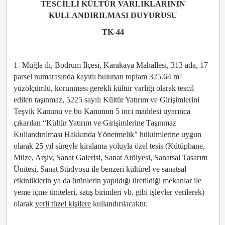
TESCİLLİ KÜLTÜR VARLIKLARININ
KULLANDIRILMASI DUYURUSU
TK-44
1- Muğla ili, Bodrum İlçesi, Karakaya Mahallesi, 313 ada, 17
parsel numarasında kayıtlı bulunan toplam 325.64 m²
yüzölçümlü, korunması gerekli kültür varlığı olarak tescil
edilen taşınmaz, 5225 sayılı Kültür Yatırım ve Girişimlerini
Teşvik Kanunu ve bu Kanunun 5 inci maddesi uyarınca
çıkarılan “Kültür Yatırım ve Girişimlerine Taşınmaz
Kullandırılması Hakkında Yönetmelik” hükümlerine uygun
olarak 25 yıl süreyle kiralama yoluyla özel tesis (Kütüphane,
Müze, Arşiv, Sanat Galerisi, Sanat Atölyesi, Sanatsal Tasarım
Ünitesi, Sanat Stüdyosu ile benzeri kültürel ve sanatsal
etkinliklerin ya da ürünlerin yapıldığı üretildiği mekanlar ile
yeme içme üniteleri, satış birimleri vb. gibi işlevler verilerek)
olarak
yerli tüzel kişilere
kullandırılacaktır.