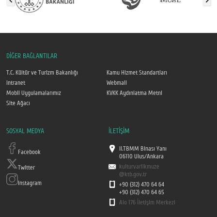
DİĞER BAĞLANTILAR
T.C. Kültür ve Turizm Bakanlığı
Kamu Hizmet Standartları
Intranet
Webmail
Mobil Uygulamalarımız
KVKK Aydınlatma Metni
Site Ağacı
SOSYAL MEDYA
İLETİŞİM
II.TBMM Binası Yanı
Facebook
06110 Ulus/Ankara
kulturvarlikmuze
Twitter
@ktb.gov.tr
Instagram
+90 (312) 470 64 64
+90 (312) 470 64 65
Alo 176 İletişim Merkezi