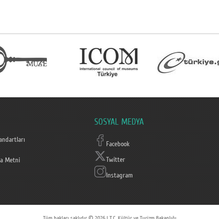
SOSYAL MEDYA
ndartları
Facebook
Twitter
a Metni
Instagram
Tüm hakları saklıdır © 2026 | T.C. Kültür ve Turizm Bakanlığı