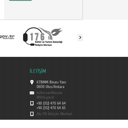
İLETİŞİM
II.TBMM Binası Yanı
06110 Ulus/Ankara
kulturvarlikmuze
@ktb.gov.tr
+90 (312) 470 64 64
+90 (312) 470 64 65
Alo 176 İletişim Merkezi