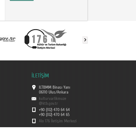
İLETİŞİM
II.TBMM Binası Yanı
06110 Ulus/Ankara
kulturvarlikmuze
@ktb.gov.tr
+90 (312) 470 64 64
+90 (312) 470 64 65
Alo 176 İletişim Merkezi