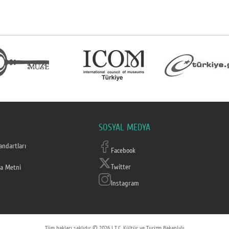
SOSYAL MEDYA
ndartları
Facebook
Twitter
a Metni
Instagram
Tüm hakları saklıdır © 2026 | T.C. Kültür ve Turizm Bakanlığı