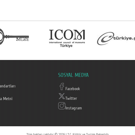
SOSYAL MEDYA
ndartları
Facebook
Twitter
a Metni
Instagram
Tüm hakları saklıdır © 2026 | T.C. Kültür ve Turizm Bakanlığı