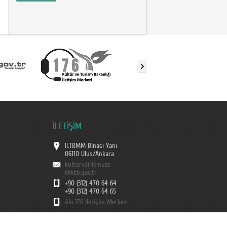
İLETİŞİM
II.TBMM Binası Yanı
06110 Ulus/Ankara
kulturvarlikmuze
@ktb.gov.tr
+90 (312) 470 64 64
+90 (312) 470 64 65
Alo 176 İletişim Merkezi