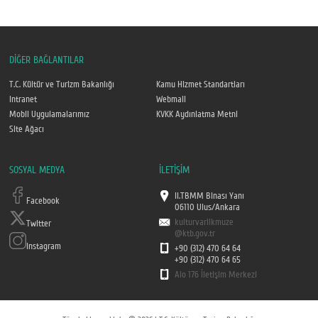
DİĞER BAĞLANTILAR
T.C. Kültür ve Turizm Bakanlığı
Kamu Hizmet Standartları
Intranet
Webmail
Mobil Uygulamalarımız
KVKK Aydınlatma Metni
Site Ağacı
SOSYAL MEDYA
İLETİŞİM
II.TBMM Binası Yanı
Facebook
06110 Ulus/Ankara
kulturvarlikmuze
Twitter
@ktb.gov.tr
Instagram
+90 (312) 470 64 64
+90 (312) 470 64 65
Alo 176 İletişim Merkezi