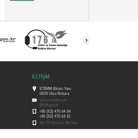
İLETİŞİM
II.TBMM Binası Yanı
06110 Ulus/Ankara
kulturvarlikmuze
@ktb.gov.tr
+90 (312) 470 64 64
+90 (312) 470 64 65
Alo 176 İletişim Merkezi