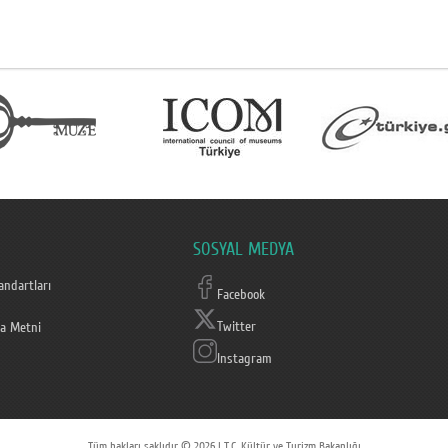
SOSYAL MEDYA
ndartları
Facebook
Twitter
a Metni
Instagram
Tüm hakları saklıdır © 2026 | T.C. Kültür ve Turizm Bakanlığı